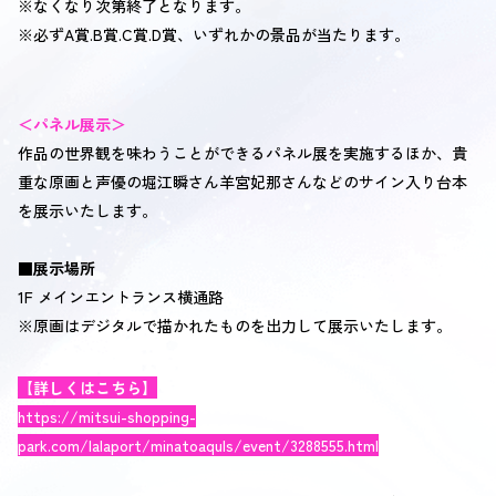
※なくなり次第終了となります。
※必ずA賞.B賞.C賞.D賞、いずれかの景品が当たります。
＜パネル展示＞
作品の世界観を味わうことができるパネル展を実施するほか、貴
重な原画と声優の堀江瞬さん羊宮妃那さんなどのサイン入り台本
を展示いたします。
■展示場所
1F メインエントランス横通路
※原画はデジタルで描かれたものを出力して展示いたします。
【詳しくはこちら】
https://mitsui-shopping-
park.com/lalaport/minatoaquls/event/3288555.html