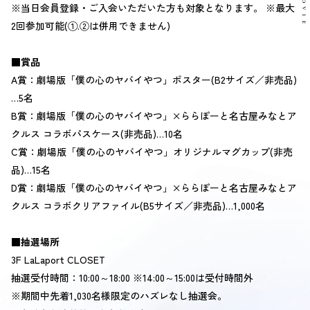
※当日会員登録・ご入会いただいた方も対象となります。 ※最大
2回参加可能(①.②は併用できません)
■賞品
A賞：劇場版「僕の心のヤバイやつ」ポスター(B2サイズ／非売品)
…5名
B賞：劇場版「僕の心のヤバイやつ」×ららぽーと名古屋みなとア
クルス コラボパスケース(非売品)…10名
C賞：劇場版「僕の心のヤバイやつ」オリジナルマグカップ(非売
品)…15名
D賞：劇場版「僕の心のヤバイやつ」×ららぽーと名古屋みなとア
OFFICIAL SNS
クルス コラボクリアファイル(B5サイズ／非売品)…1,000名
■抽選場所
3F LaLaport CLOSET
抽選受付時間：10:00～18:00 ※14:00～15:00は受付時間外
※期間中先着1,030名様限定のハズレなし抽選会。